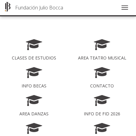
Fundación Julio Bocca
Togg
navig
Pasar
al
contenido
principal
CLASES DE ESTUDIOS
AREA TEATRO MUSICAL
INFO BECAS
CONTACTO
AREA DANZAS
INFO DE FID 2026