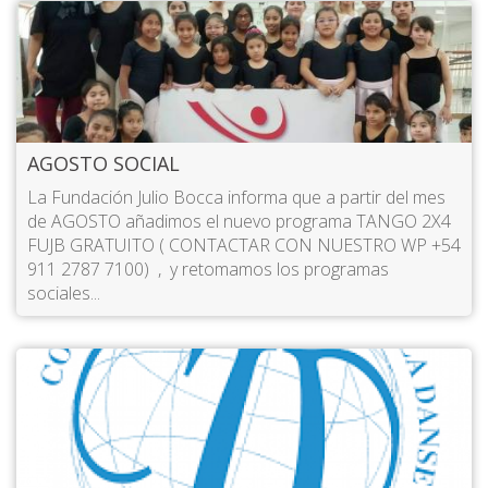
AGOSTO SOCIAL
La Fundación Julio Bocca informa que a partir del mes
de AGOSTO añadimos el nuevo programa TANGO 2X4
FUJB GRATUITO ( CONTACTAR CON NUESTRO WP +54
911 2787 7100) , y retomamos los programas
sociales...