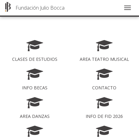
Fundación Julio Bocca
Togg
navig
Pasar
al
contenido
principal
CLASES DE ESTUDIOS
AREA TEATRO MUSICAL
INFO BECAS
CONTACTO
AREA DANZAS
INFO DE FID 2026