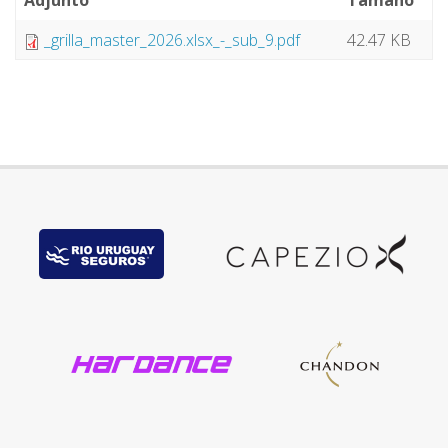
Adjunto
Tamaño
_grilla_master_2026.xlsx_-_sub_9.pdf
42.47 KB