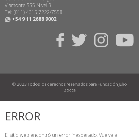
Viamonte 555 Nivel 3
Tel: (011) 4315 7222/7558
+54 9 11 2688 9002
© 2023 Todos los derechos reservados para Fundación Julio
Bocca
Pasar
al
ERROR
contenido
principal
El sitio web encontró un error inesperado. Vuelva a