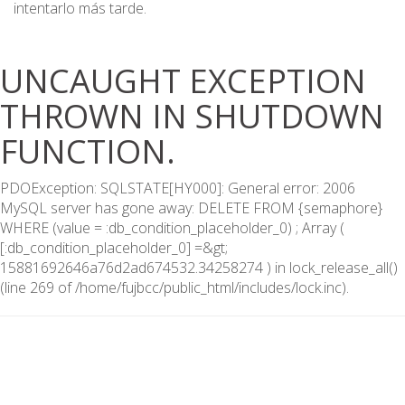
intentarlo más tarde.
UNCAUGHT EXCEPTION
THROWN IN SHUTDOWN
FUNCTION.
PDOException: SQLSTATE[HY000]: General error: 2006
MySQL server has gone away: DELETE FROM {semaphore}
WHERE (value = :db_condition_placeholder_0) ; Array (
[:db_condition_placeholder_0] =&gt;
15881692646a76d2ad674532.34258274 ) in lock_release_all()
(line 269 of /home/fujbcc/public_html/includes/lock.inc).