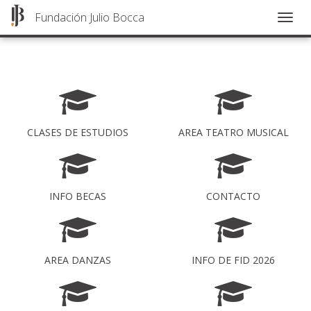
Fundación Julio Bocca
Togg
navig
Pasar
al
contenido
principal
CLASES DE ESTUDIOS
AREA TEATRO MUSICAL
INFO BECAS
CONTACTO
AREA DANZAS
INFO DE FID 2026