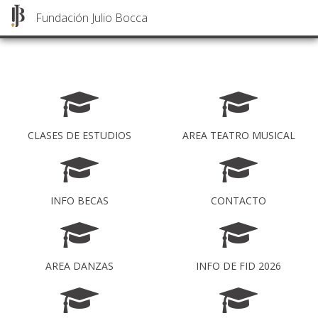
Fundación Julio Bocca
Fundación Julio Bocca
Togg
navig
Pasar
al
contenido
principal
CLASES DE ESTUDIOS
AREA TEATRO MUSICAL
INFO BECAS
CONTACTO
AREA DANZAS
INFO DE FID 2026