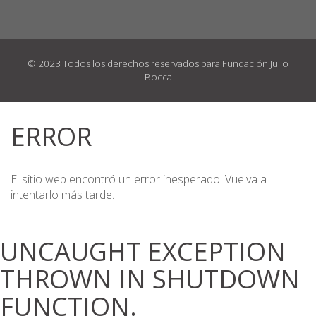
© 2023 Todos los derechos reservados para Fundación Julio
Bocca
Pasar
al
ERROR
contenido
principal
El sitio web encontró un error inesperado. Vuelva a
intentarlo más tarde.
UNCAUGHT EXCEPTION
THROWN IN SHUTDOWN
FUNCTION.