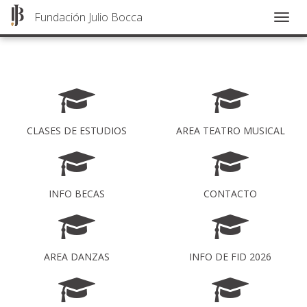
Fundación Julio Bocca
Togg
navig
Pasar
al
contenido
principal
CLASES DE ESTUDIOS
AREA TEATRO MUSICAL
INFO BECAS
CONTACTO
AREA DANZAS
INFO DE FID 2026