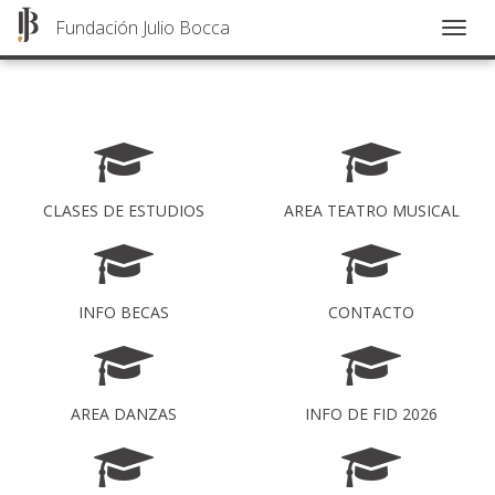
Fundación Julio Bocca
Togg
navig
Pasar
al
contenido
principal
CLASES DE ESTUDIOS
AREA TEATRO MUSICAL
INFO BECAS
CONTACTO
AREA DANZAS
INFO DE FID 2026