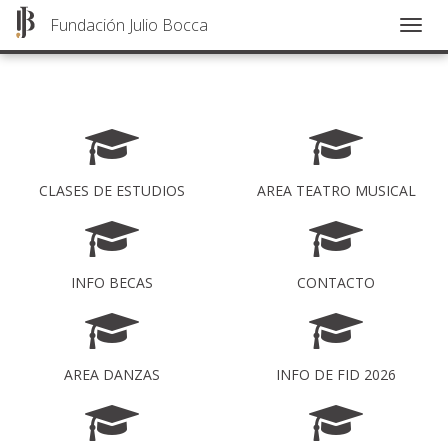
Fundación Julio Bocca
Togg
navig
Pasar
al
contenido
principal
CLASES DE ESTUDIOS
AREA TEATRO MUSICAL
INFO BECAS
CONTACTO
AREA DANZAS
INFO DE FID 2026